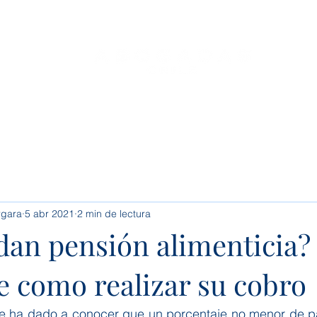
o
Servicios
Conócenos
Conoce tus Derechos
rgara
5 abr 2021
2 min de lectura
dan pensión alimenticia?
e como realizar su cobro
se ha dado a conocer que un porcentaje no menor de p