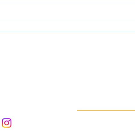
10 be
¿Cómo demandar por
pensión alimenticia?
Lunes a jueves de 9 a 18 hr
de 9 a 17 hrs.
+56 9 6516 1294
contacto@abogadaschile.
Nuestro Equipo