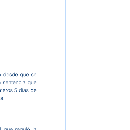
a desde que se 
a sentencia que 
meros 5 días de 
a.
 que reguló la 