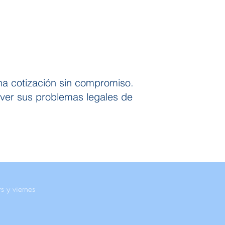
una cotización sin compromiso.
lver sus problemas legales de
s y viernes