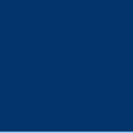
M
Abogadas Chile es
ofrecer
Nuestro equipo d
garantiza a cada 