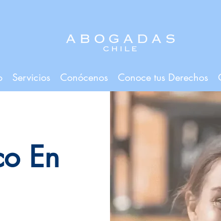
o
Servicios
Conócenos
Conoce tus Derechos
ico
En