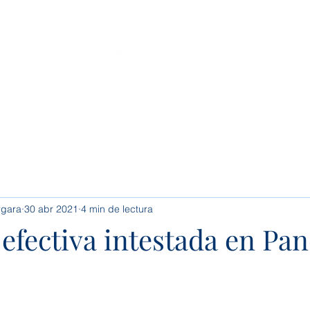
o
Servicios
Conócenos
Conoce tus Derechos
rgara
30 abr 2021
4 min de lectura
 efectiva intestada en Pa