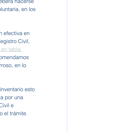
deberá hacerse 
untaria, en los 
n efectiva en 
gistro Civil, 
en tabla 
ecomendamos 
roso, en lo 
inventario esto 
da por una 
ivil e 
 el trámite.