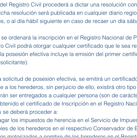
del Registro Civil procederá a dictar una resolución co
icha resolución será publicada en cualquier diario region
, o al día hábil siguiente en caso de recaer un día sá
 se ordenará la inscripción en el Registro Nacional de 
ro Civil podrá otorgar cualquier certificado que le sea re
la posesión efectiva incluye la emisión del primer certifi
solicitante).
olicitud de posesión efectiva, se emitirá un certificado
 a los herederos, sin perjuicio de ello, existirá otro tipo
rán ser entregados a cualquier persona (son de carácte
tenido el certificado de Inscripción en el Registro Nac
 se deberá proceder a:
agar los impuestos de herencia en el Servicio de Impues
ebles de los herederos en el respectivo Conservador de B
́culos motorizados a nombre de los herederos en el Regist