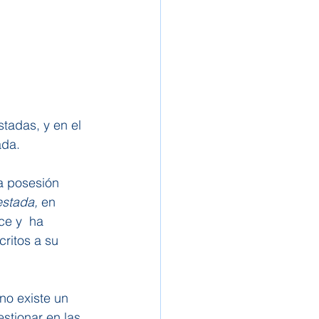
tadas, y en el 
ada.
a posesión 
estada, 
en 
ce y  ha 
ritos a su 
no existe un 
stionar en las 