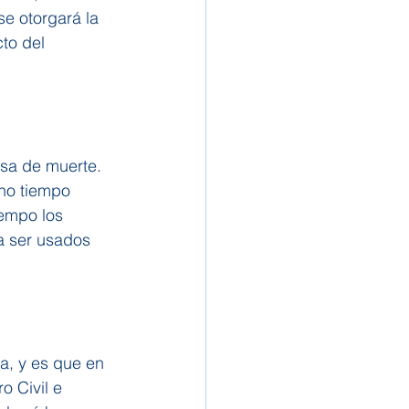
e otorgará la 
to del 
usa de muerte.
cho tiempo 
iempo los 
a ser usados 
a, y es que en 
o Civil e 