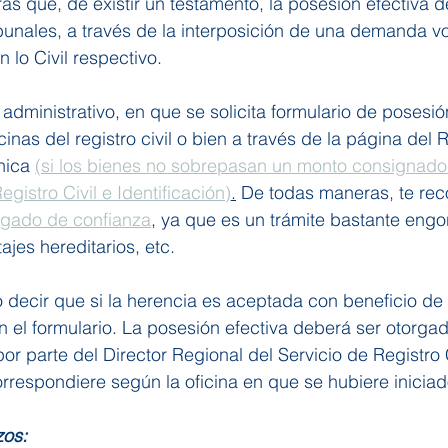
ras que, de existir un testamento, la posesión efectiva 
bunales, a través de la interposición de una demanda vol
 lo Civil respectivo.
 administrativo, en que se solicita formulario de posesió
cinas del registro civil o bien a través de la página del Re
nica 
(si los bienes no sobrepasan un monto consignado 
gistro Civil e Identificación)
.
 De todas maneras, te r
gado de confianza
, ya que es un trámite bastante engor
tajes hereditarios, etc.
so decir que si la herencia es aceptada con beneficio de 
n el formulario. La posesión efectiva deberá ser otorga
or parte del Director Regional del Servicio de Registro C
orrespondiere según la oficina en que se hubiere iniciado
zos: