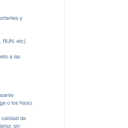
ortantes y 
, RUN, etc)
sto a las 
usante 
e o los hijos).
 calidad de 
rior, sin 