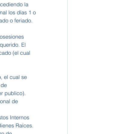
ncediendo la 
al los días 1 o 
bado o feriado.
Posesiones 
querido. El 
cado (el cual 
, el cual se 
 de 
r publico). 
ional de 
tos Internos 
ienes Raíces.
ro de 