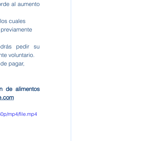
rde al aumento 
los cuales 
 previamente 
drás pedir su 
te voluntario.
de pagar, 
 de alimentos 
e.com
0p/mp4/file.mp4