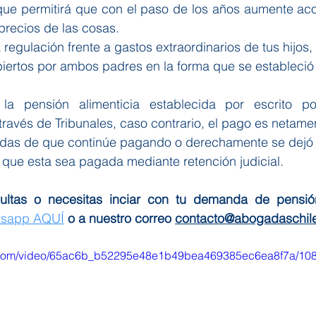
que permitirá que con el paso de los años aumente aco
precios de las cosas.
egulación frente a gastos extraordinarios de tus hijos, 
iertos por ambos padres en la forma que se estableció
la pensión alimenticia establecida por escrito po
ravés de Tribunales, caso contrario, el pago es netamen
udas de que continúe pagando o derechamente se dejó 
r que esta sea pagada mediante retención judicial.
ultas o necesitas inciar con tu demanda de pensión
tsapp AQUÍ
 o a nuestro correo 
contacto@abogadaschil
tic.com/video/65ac6b_b52295e48e1b49bea469385ec6ea8f7a/108