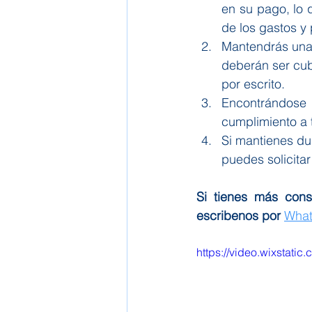
en su pago, lo 
de los gastos y 
Mantendrás una r
deberán ser cub
por escrito.
Encontrándose 
cumplimiento a t
Si mantienes d
puedes solicita
Si tienes más cons
escribenos por 
Wha
https://video.wixsta