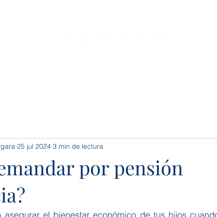
o
Servicios
Conócenos
Conoce tus Derechos
rgara
25 jul 2024
3 min de lectura
emandar por pensión
ia?
asegurar el bienestar económico de tus hijos cuando 